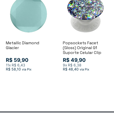
Metallic Diamond
Popsockets Facet
Glacier
(Gloss) Original G1
Suporte Celular Clip
R$ 59,90
R$ 49,90
11x
R$ 6,43
9x
R$ 6,38
R$ 58,10
R$ 48,40
via Pix
via Pix