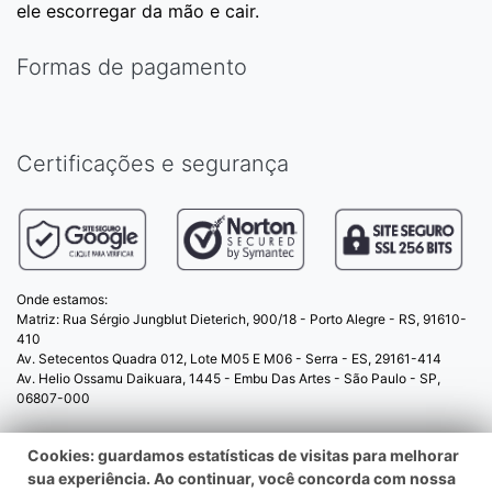
ele escorregar da mão e cair.
Formas de pagamento
Certificações e segurança
Onde estamos:
Matriz: Rua Sérgio Jungblut Dieterich, 900/18 - Porto Alegre - RS, 91610-
410
Av. Setecentos Quadra 012, Lote M05 E M06 - Serra - ES, 29161-414
Av. Helio Ossamu Daikuara, 1445 - Embu Das Artes - São Paulo - SP,
06807-000
Cookies: guardamos estatísticas de visitas para melhorar
© 2025 PopSockets.com.br - CNPJ:
sua experiência. Ao continuar, você concorda com nossa