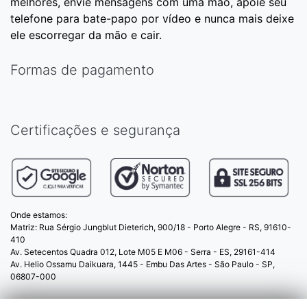
melhores, envie mensagens com uma mão, apoie seu
telefone para bate-papo por vídeo e nunca mais deixe
ele escorregar da mão e cair.
Formas de pagamento
Certificações e segurança
Onde estamos:
Matriz: Rua Sérgio Jungblut Dieterich, 900/18 - Porto Alegre - RS, 91610-
410
Av. Setecentos Quadra 012, Lote M05 E M06 - Serra - ES, 29161-414
Av. Helio Ossamu Daikuara, 1445 - Embu Das Artes - São Paulo - SP,
06807-000