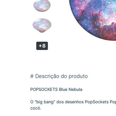
+8
#
Descrição do produto
POPSOCKETS Blue Nebula
O "big bang" dos desenhos PopSockets PopG
cocó.