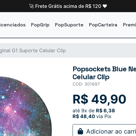
🚀 Frete Grátis acima de R$ 120 ❤️
icenciados
PopGrip
PopSuporte
PopCarteira
Prem
inal G1 Suporte Celular Clip
Popsockets Blue Ne
Celular Clip
COD: 301697
R$ 49,90
até
9x
de
R$ 6,38
R$ 48,40
via Pix
Adicionar ao carr