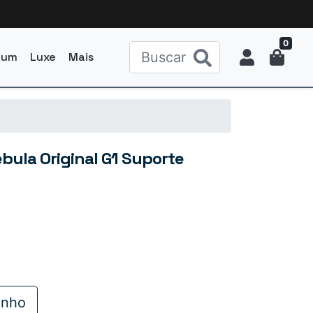
0
ium
Luxe
Mais
bula Original G1 Suporte
inho