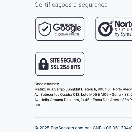
Certificações e segurança
Onde estamos:
Matriz: Rua Sérgio Jungblut Dieterich, 900/18 - Porto Aleg
Av. Setecentos Quadra 012, Lote M05 E M06 - Serra - ES,
Av. Helio Ossamu Daikuara, 1445 - Embu Das Artes - São 
000
© 2025 PopSockets.com.br - CNPJ: 06.051.394/00