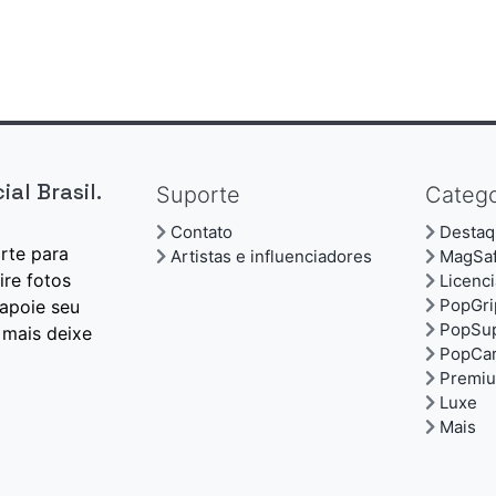
al Brasil.
Suporte
Catego
Contato
Destaq
orte para
Artistas e influenciadores
MagSa
ire fotos
Licenc
PopGri
apoie seu
PopSu
 mais deixe
PopCar
Premi
Luxe
Mais