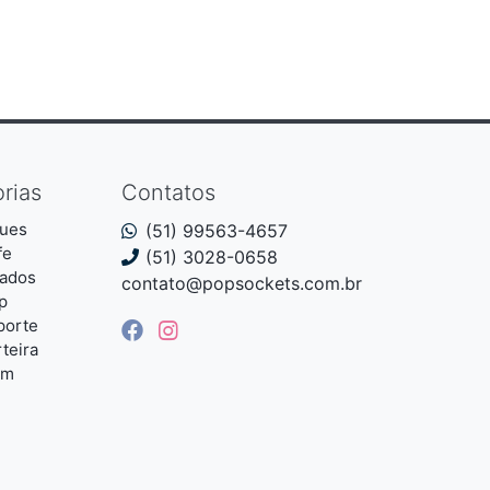
rias
Contatos
ues
(51) 99563-4657
fe
(51) 3028-0658
iados
contato@popsockets.com.br
p
porte
teira
um