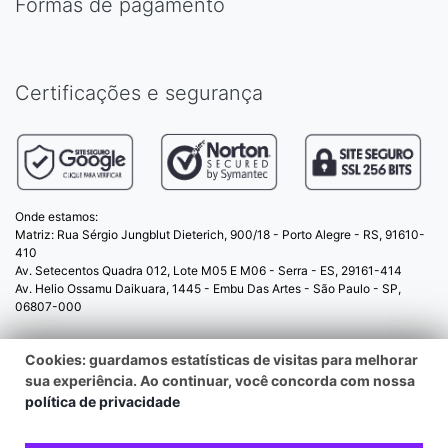
Formas de pagamento
Certificações e segurança
Onde estamos:
Matriz: Rua Sérgio Jungblut Dieterich, 900/18 - Porto Alegre - RS, 91610-
410
Av. Setecentos Quadra 012, Lote M05 E M06 - Serra - ES, 29161-414
Av. Helio Ossamu Daikuara, 1445 - Embu Das Artes - São Paulo - SP,
06807-000
Cookies: guardamos estatísticas de visitas para melhorar
© 2025 PopSockets.com.br - CNPJ:
sua experiência. Ao continuar, você concorda com nossa
06.051.394/0001-93 - Todos os direitos reservados
política de privacidade