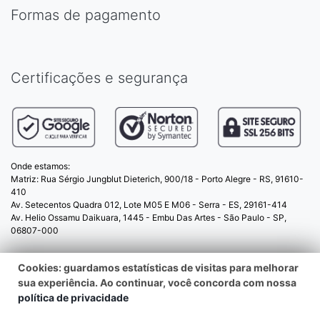
Formas de pagamento
Certificações e segurança
Onde estamos:
Matriz: Rua Sérgio Jungblut Dieterich, 900/18 - Porto Alegre - RS, 91610-
410
Av. Setecentos Quadra 012, Lote M05 E M06 - Serra - ES, 29161-414
Av. Helio Ossamu Daikuara, 1445 - Embu Das Artes - São Paulo - SP,
06807-000
Cookies: guardamos estatísticas de visitas para melhorar
© 2025 PopSockets.com.br - CNPJ:
sua experiência. Ao continuar, você concorda com nossa
06.051.394/0001-93 - Todos os direitos reservados
política de privacidade