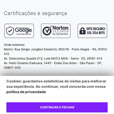
Certificações e segurança
Onde estamos:
Matriz: Rua Sérgio Jungblut Dieterich, 900/18 - Porto Alegre - RS, 91610-
410
Av. Setecentos Quadra 012, Lote M05 E M06 - Serra - ES, 29161-414
Av. Helio Ossamu Daikuara, 1445 - Embu Das Artes - São Paulo - SP,
06807-000
Cookies: guardamos estatísticas de visitas para melhorar
© 2025 PopSockets.com.br - CNPJ:
sua experiência. Ao continuar, você concorda com nossa
06.051.394/0001-93 - Todos os direitos reservados
política de privacidade
Powered by
CONTINUAR E FECHAR