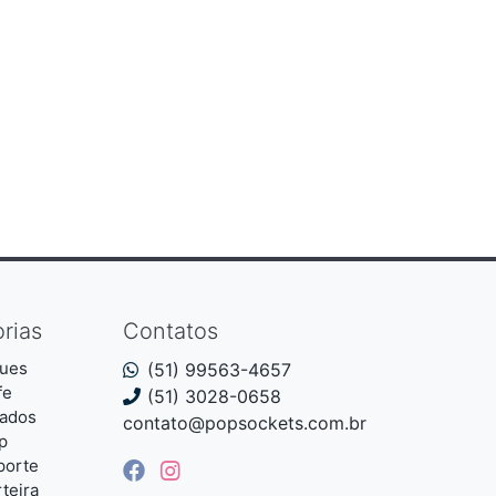
rias
Contatos
ues
(51) 99563-4657
fe
(51) 3028-0658
iados
contato@popsockets.com.br
p
porte
teira