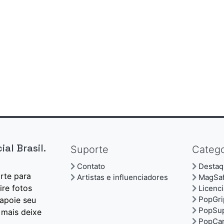
al Brasil.
Suporte
Catego
Contato
Destaq
orte para
Artistas e influenciadores
MagSa
ire fotos
Licenc
PopGri
apoie seu
PopSu
 mais deixe
PopCar