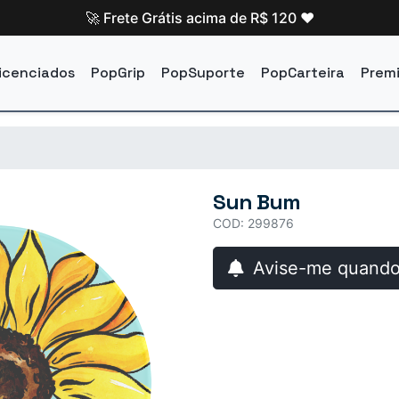
🚀 Frete Grátis acima de R$ 120 ❤️
icenciados
PopGrip
PopSuporte
PopCarteira
Prem
Sun Bum
COD: 299876
Avise-me quando