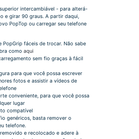
uperior intercambiável - para alterá-
xo e girar 90 graus.
A partir daqui,
ovo PopTop ou carregar seu telefone
 PopGrip fáceis de trocar.
Não sabe
bra como
aqui
arregamento sem fio graças à fácil
ura para que você possa escrever
ores fotos e assistir a vídeos de
elefone
te conveniente, para que você possa
lquer lugar
to compatível
io genéricos, basta remover o
u telefone.
 removido e recolocado e adere à