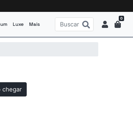
0
ium
Luxe
Mais
 chegar