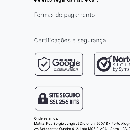
ele escorregar da mão e cair.
Formas de pagamento
Certificações e segurança
Onde estamos:
Matriz: Rua Sérgio Jungblut Dieterich, 900/18 - Porto Aleg
Av. Setecentos Quadra 012, Lote M05 E M06 - Serra - ES,