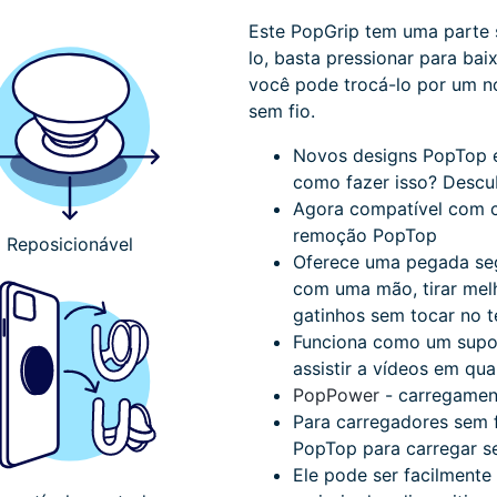
Este PopGrip tem uma parte s
lo, basta pressionar para bai
você pode trocá-lo por um n
sem fio.
Novos designs PopTop e
como fazer isso?
Descu
Agora compatível com c
remoção PopTop
Reposicionável
Oferece uma pegada seg
com uma mão, tirar melh
gatinhos sem tocar no t
Funciona como um supor
assistir a vídeos em qua
PopPower
- carregamen
Para carregadores sem f
PopTop para carregar se
Ele pode ser facilmente