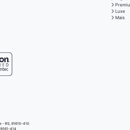
Premi
Luxe
Mais
re - RS, 91610-410
 29161-414